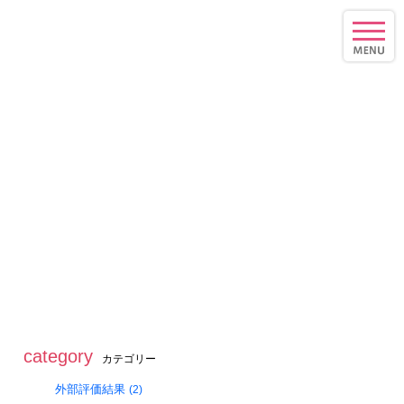
toggle
naviga
category
カテゴリー
外部評価結果
(2)