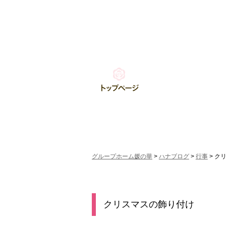
グループホーム媛の華
>
ハナブログ
>
行事
>
ク
クリスマスの飾り付け