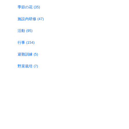
季節の花
(35)
施設内研修
(47)
活動
(95)
行事
(154)
避難訓練
(5)
野菜栽培
(7)