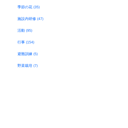
季節の花
(35)
施設内研修
(47)
活動
(95)
行事
(154)
避難訓練
(5)
野菜栽培
(7)