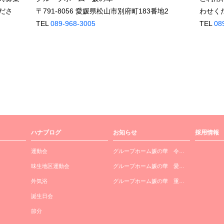
ださ
〒791-8056 愛媛県松山市別府町183番地2
わせく
TEL
089-968-3005
TEL
08
ハナブログ
お知らせ
採用情報
運動会
グループホーム媛の華 令…
味生地区運動会
グループホーム媛の華 愛…
外気浴
グループホーム媛の華 重…
誕生日会
節分