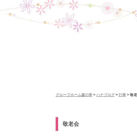
グループホーム媛の華
>
ハナブログ
>
行事
>
敬
敬老会