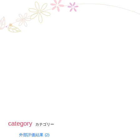
toggle
naviga
category
カテゴリー
外部評価結果
(2)