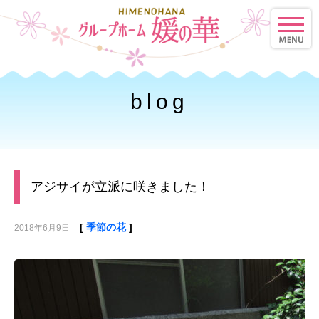
toggle
naviga
blog
アジサイが立派に咲きました！
[
季節の花
]
2018年6月9日