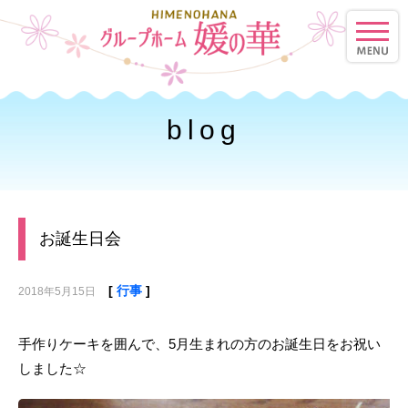
toggle
naviga
blog
お誕生日会
[
行事
]
2018年5月15日
手作りケーキを囲んで、5月生まれの方のお誕生日をお祝い
しました
☆