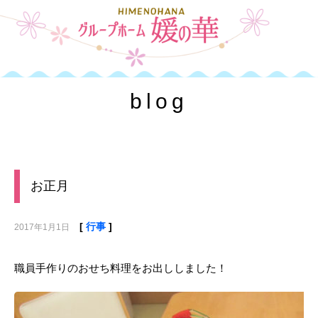
toggle
naviga
blog
お正月
[
行事
]
2017年1月1日
職員手作りのおせち料理をお出ししました！