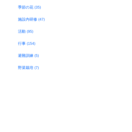
季節の花
(35)
施設内研修
(47)
活動
(95)
行事
(154)
避難訓練
(5)
野菜栽培
(7)