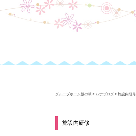
グループホーム媛の華
>
ハナブログ
>
施設内研修
施設内研修