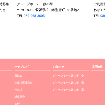
時募集
グループホーム 媛の華
ご利用
ださ
〒791-8056 愛媛県松山市別府町183番地2
わせく
TEL
089-968-3005
TEL
08
ハナブログ
お知らせ
採用情報
運動会
グループホーム媛の華 令…
味生地区運動会
グループホーム媛の華 愛…
外気浴
グループホーム媛の華 重…
誕生日会
節分