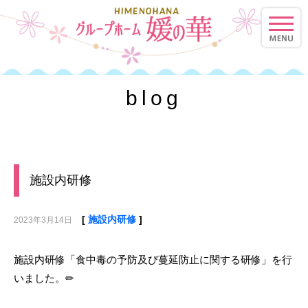
toggle
naviga
blog
施設内研修
[
施設内研修
]
2023年3月14日
施設内研修「食中毒の予防及び蔓延防止に関する研修」を行
いました。✏