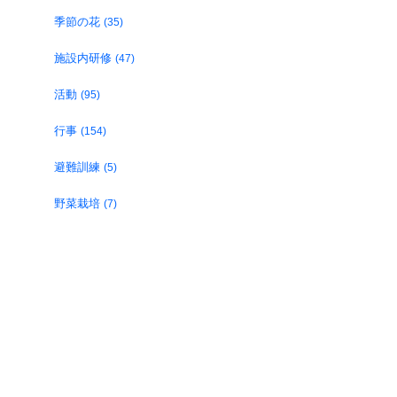
季節の花
(35)
施設内研修
(47)
活動
(95)
行事
(154)
避難訓練
(5)
野菜栽培
(7)