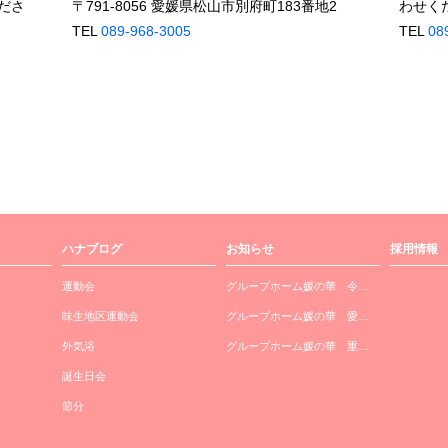
ださ
〒791-8056 愛媛県松山市別府町183番地2
わせく
TEL
089-968-3005
TEL
08
ハナブログ
お知らせ
採用情報
運動会
グループホーム媛の華 令…
味生地区運動会
グループホーム媛の華 愛…
外気浴
グループホーム媛の華 重…
誕生日会
節分