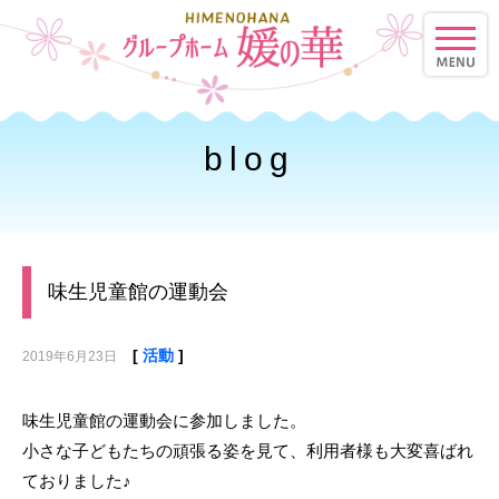
toggle
naviga
blog
味生児童館の運動会
[
活動
]
2019年6月23日
味生児童館の運動会に参加しました。
小さな子どもたちの頑張る姿を見て、利用者様も大変喜ばれ
ておりました♪