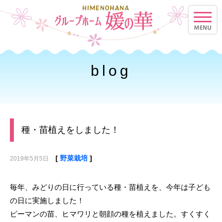
toggle
naviga
blog
種・苗植えをしました！
[
野菜栽培
]
2019年5月5日
毎年、みどりの日に行っている種・苗植えを、今年は子ども
の日に実施しました！
ピーマンの苗、ヒマワリと朝顔の種を植えました。すくすく