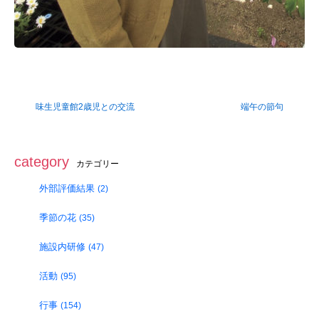
味生児童館2歳児との交流
端午の節句
category
カテゴリー
外部評価結果
(2)
季節の花
(35)
施設内研修
(47)
活動
(95)
行事
(154)