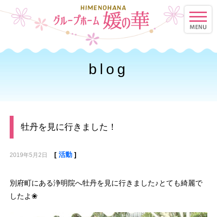
toggle
naviga
blog
牡丹を見に行きました！
[
活動
]
2019年5月2日
別府町にある浄明院へ牡丹を見に行きました♪とても綺麗で
したよ❀